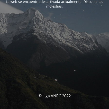
La web se encuentra desactivada actualmente. Disculpe las
molestias.
© Liga VNRC 2022