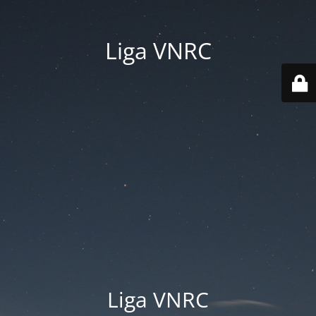
Liga VNRC
Liga VNRC