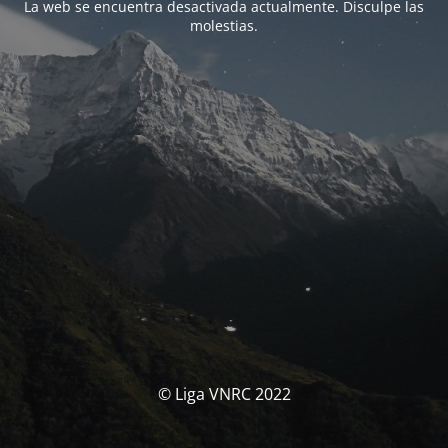
La web se encuentra desactivada actualmente. Disculpe las
molestias.
© Liga VNRC 2022